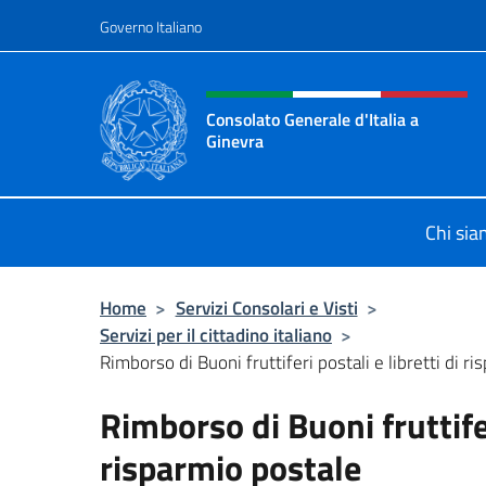
Salta al contenuto
Governo Italiano
Intestazione sito, social 
Consolato Generale d'Italia a
Ginevra
Sito Ufficiale del Consolato General
Chi si
Home
>
Servizi Consolari e Visti
>
Servizi per il cittadino italiano
>
Rimborso di Buoni fruttiferi postali e libretti di r
Rimborso di Buoni fruttifer
risparmio postale