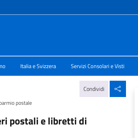
e menù
e d'Italia a Ginevra
amo
Italia e Svizzera
Servizi Consolari e Visti
Condi
Condividi
isparmio postale
i postali e libretti di