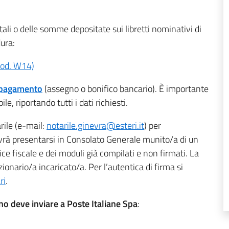
stali o delle somme depositate sui libretti nominativi di
ura:
od. W14)
i pagamento
(assegno o bonifico bancario). È importante
, riportando tutti i dati richiesti.
rile (e-mail:
notarile.ginevra@esteri.it
) per
dovrà presentarsi in Consolato Generale munito/a di un
ice fiscale e dei moduli già compilati e non firmati. La
ionario/a incaricato/a. Per l’autentica di firma si
ri
.
ino deve inviare a Poste Italiane Spa
: