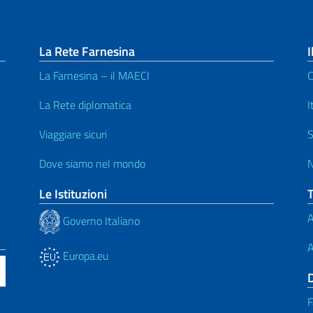
La Rete Farnesina
I
La Farnesina – il MAECI
C
La Rete diplomatica
I
Viaggiare sicuri
S
Dove siamo nel mondo
N
Le Istituzioni
A
Governo Italiano
A
Europa.eu
F