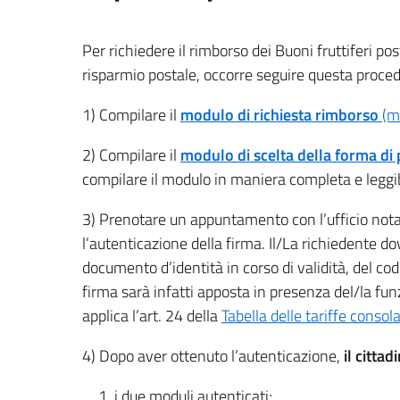
Per richiedere il rimborso dei Buoni fruttiferi po
risparmio postale, occorre seguire questa proced
1) Compilare il
modulo di richiesta rimborso
(m
2) Compilare il
modulo di scelta della forma d
compilare il modulo in maniera completa e leggibile
3) Prenotare un appuntamento con l’ufficio nota
l’autenticazione della firma. Il/La richiedente 
documento d’identità in corso di validità, del cod
firma sarà infatti apposta in presenza del/la funz
applica l’art. 24 della
Tabella delle tariffe consola
4) Dopo aver ottenuto l’autenticazione,
il cittad
i due moduli autenticati;