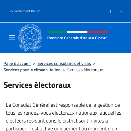
Aller au contenu
IT
FR
Gouvernement Italien
Site Web, social et en-tête de m
Consolato Generale d'Italia a Ginevra
Sito Ufficiale del Consolato Generale d'Itali
Page d'accueil
>
Services consulaires et visas
>
Services pour le citoyen italien
>
Services électoraux
Services électoraux
Le Consulat Général est responsable de la gestion de
tous les rendez-vous électoraux nationaux, auquel les
électeurs résidant dans le district sont invités à
participer. Il est activé uniquement au moment d’un