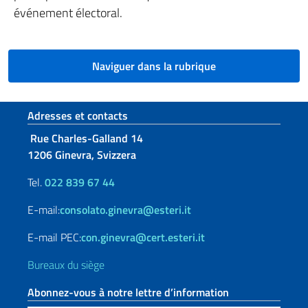
événement électoral.
Naviguer dans la rubrique
Section de pied de page
Adresses et contacts
Rue Charles-Galland 14
1206 Ginevra, Svizzera
Tel.
022 839 67 44
E-mail:
consolato.ginevra@esteri.it
E-mail PEC:
con.ginevra@cert.esteri.it
Bureaux du siège
Abonnez-vous à notre lettre d’information