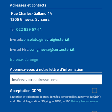
Section de pied de page
Adresses et contacts
Rue Charles-Galland 14
1206 Ginevra, Svizzera
Tel.
022 839 67 44
E-mail:
consolato.ginevra@esteri.it
E-mail PEC:
con.ginevra@cert.esteri.it
Bureaux du siège
Abonnez-vous à notre lettre d’information
Insert your email
Acceptation GDPR
J’autorise le traitement de mes données personnelles au terme du GDPR
et du Décret Legislation 30 giugno 2003, n.196
Privacy
Notes légales