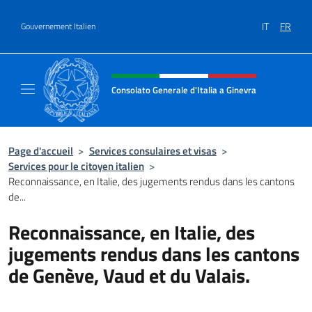
Aller au contenu
IT
FR
Gouvernement Italien
Site Web, social et en-tête de m
Consolato Generale d'Italia a Ginevra
Sito Ufficiale del Consolato Generale d'Itali
Page d'accueil
>
Services consulaires et visas
>
Services pour le citoyen italien
>
Reconnaissance, en Italie, des jugements rendus dans les cantons
de...
Reconnaissance, en Italie, des
jugements rendus dans les cantons
de Genève, Vaud et du Valais.