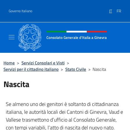
Salta al contenuto
IT
FR
Governo Italiano
Intestazione sito, social e menù
Consolato Generale d'Italia a Ginevra
Sito Ufficiale del Consolato Generale d'Itali
Home
>
Servizi Consolari e Visti
>
Servizi per il cittadino italiano
>
Stato Civile
>
Nascita
Nascita
Se almeno uno dei genitori è soltanto di cittadinanza
italiana, le autorità locali dei Cantoni di Ginevra, Vaud e
Vallese trasmettono d’ufficio al Consolato Generale,
con tempi variabili, l’atto di nascita del nuovo nato.