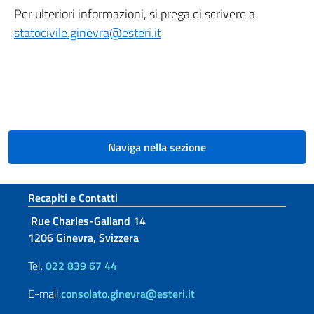
Per ulteriori informazioni, si prega di scrivere a
statocivile.ginevra@esteri.it
Naviga nella sezione
Sezione footer
Recapiti e Contatti
Rue Charles-Galland 14
1206 Ginevra, Svizzera
Tel.
022 839 67 44
E-mail:
consolato.ginevra@esteri.it