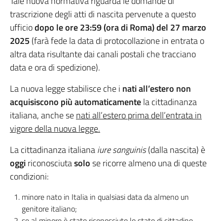
Tale nuova normativa riguarda le domande di
trascrizione degli atti di nascita pervenute a questo
ufficio
dopo le ore 23:59 (ora di Roma) del 27 marzo
2025
(farà fede la data di protocollazione in entrata o
altra data risultante dai canali postali che tracciano
data e ora di spedizione).
La nuova legge stabilisce che i
nati all’estero non
acquisiscono più automaticamente
la cittadinanza
italiana, anche se
nati all’estero prima dell’entrata in
vigore della nuova legge.
La cittadinanza italiana
iure sanguinis
(dalla nascita) è
oggi
riconosciuta
solo
se ricorre almeno una di queste
condizioni:
minore nato in Italia in qualsiasi data da almeno un
genitore italiano;
se al minore è stato riconosciuto lo stato di cittadino