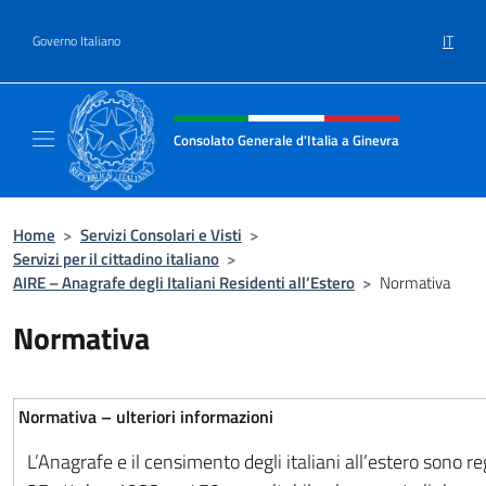
Salta al contenuto
IT
Governo Italiano
Intestazione sito, social e menù
Consolato Generale d'Italia a Ginevra
Sito Ufficiale del Consolato Generale d'Itali
Home
>
Servizi Consolari e Visti
>
Servizi per il cittadino italiano
>
AIRE – Anagrafe degli Italiani Residenti all’Estero
>
Normativa
Normativa
Normativa – ulteriori informazioni
L’Anagrafe e il censimento degli italiani all’estero sono re