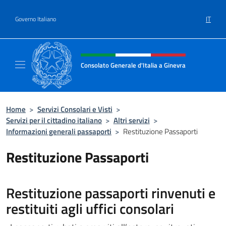
Salta al contenuto
IT
Governo Italiano
Intestazione sito, social e menù
Consolato Generale d'Italia a Ginevra
Sito Ufficiale del Consolato Generale d'Itali
Home
>
Servizi Consolari e Visti
>
Servizi per il cittadino italiano
>
Altri servizi
>
Informazioni generali passaporti
>
Restituzione Passaporti
Restituzione Passaporti
Restituzione passaporti rinvenuti e
restituiti agli uffici consolari