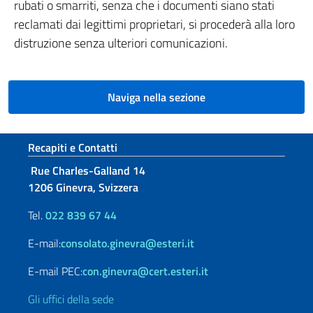
rubati o smarriti, senza che i documenti siano stati
reclamati dai legittimi proprietari, si procederà alla loro
distruzione senza ulteriori comunicazioni.
Naviga nella sezione
Sezione footer
Recapiti e Contatti
Rue Charles-Galland 14
1206 Ginevra, Svizzera
Tel.
022 839 67 44
E-mail:
consolato.ginevra@esteri.it
E-mail PEC:
con.ginevra@cert.esteri.it
Gli uffici della sede