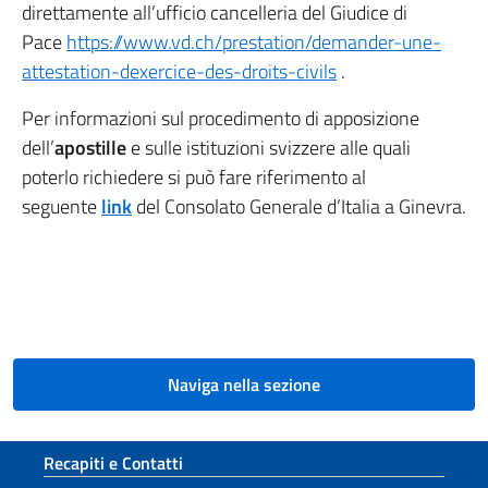
direttamente all’ufficio cancelleria del Giudice di
Pace
https://www.vd.ch/prestation/demander-une-
attestation-dexercice-des-droits-civils
.
Per informazioni sul procedimento di apposizione
dell’
apostille
e sulle istituzioni svizzere alle quali
poterlo richiedere si può fare riferimento al
seguente
link
del Consolato Generale d’Italia a Ginevra.
Naviga nella sezione
Sezione footer
Recapiti e Contatti