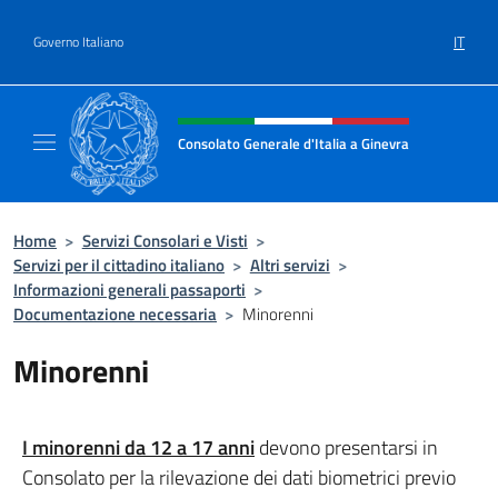
Salta al contenuto
IT
Governo Italiano
Intestazione sito, social e menù
Consolato Generale d'Italia a Ginevra
Sito Ufficiale del Consolato Generale d'Itali
Home
>
Servizi Consolari e Visti
>
Servizi per il cittadino italiano
>
Altri servizi
>
Informazioni generali passaporti
>
Documentazione necessaria
>
Minorenni
Minorenni
I minorenni da 12 a 17 anni
devono presentarsi in
Consolato per la rilevazione dei dati biometrici previo