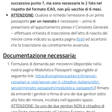
successivo punto 7, ma sono necessarie le 2 foto nel
rispetto del formato ICAO, non più vecchie di 6 mesi.
ATTENZIONE
:
Qualora si richieda l’emissione di un primo
passaporto
per un neonato
è necessario – prima di
presentarsi all’appuntamento presso il Consolato Generale
– effettuare richiesta di trascrizione dell’atto di nascita del
minore come indicato su questa pagina (
link
) ed accertarsi
che la trascrizione sia correttamente avvenuta.
Documentazione necessaria:
Formulario di domanda per minorenni (disponibile nella
nostra pagina Modulistica Passaporti raggiungibile al
seguente link:
https://consginevra.esteri.it/it/servizi-
consolari-e-visti/servizi-per-il-cittadino-italiano/altri-
servizi/minisito-passaporti/modulistica-passaporti/
) firmato
da entrambi i genitori e firma di uno dei due genitori sotto
alla foto del minore, incollata nell’apposito spazio.
ATTENZIONE: Se uno dei due genitori NON è cittadino di
uno Stato appartenente all’ Unione Europea, dovrà