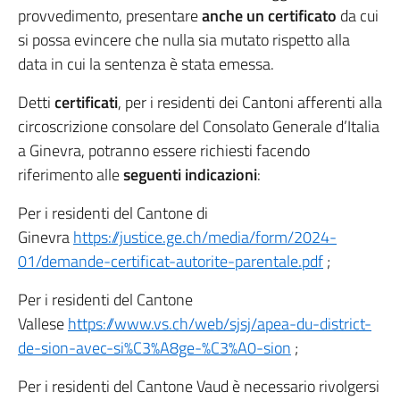
provvedimento, presentare
anche un certificato
da cui
si possa evincere che nulla sia mutato rispetto alla
data in cui la sentenza è stata emessa.
Detti
certificati
, per i residenti dei Cantoni afferenti alla
circoscrizione consolare del Consolato Generale d’Italia
a Ginevra, potranno essere richiesti facendo
riferimento alle
seguenti indicazioni
:
Per i residenti del Cantone di
Ginevra
https://justice.ge.ch/media/form/2024-
01/demande-certificat-autorite-parentale.pdf
;
Per i residenti del Cantone
Vallese
https://www.vs.ch/web/sjsj/apea-du-district-
de-sion-avec-si%C3%A8ge-%C3%A0-sion
;
Per i residenti del Cantone Vaud è necessario rivolgersi