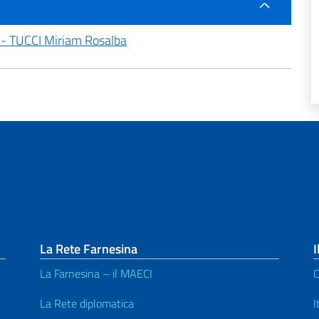
- TUCCI Miriam Rosalba
La Rete Farnesina
I
La Farnesina – il MAECI
C
La Rete diplomatica
I