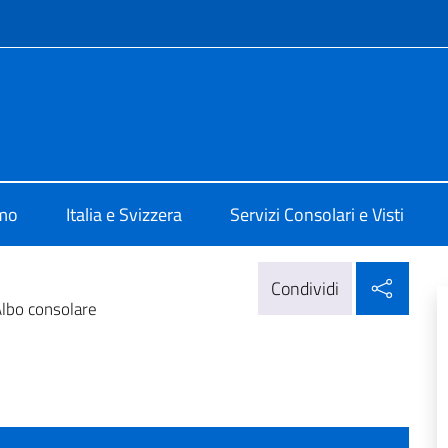
e menù
e d'Italia a Ginevra
amo
Italia e Svizzera
Servizi Consolari e Visti
Condi
Condividi
lbo consolare