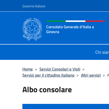
Salta al contenuto
Governo Italiano
Intestazione sito, social 
Consolato Generale d'Italia a
Ginevra
Sito Ufficiale del Consolato General
Chi si
Home
>
Servizi Consolari e Visti
>
Servizi per il cittadino italiano
>
Altri servizi
>
A
Albo consolare