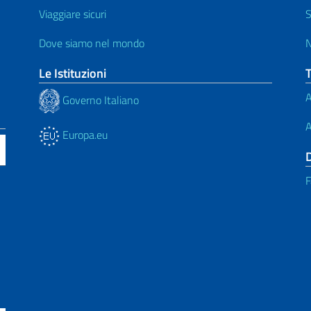
Viaggiare sicuri
S
Dove siamo nel mondo
N
Le Istituzioni
A
Governo Italiano
A
Europa.eu
F