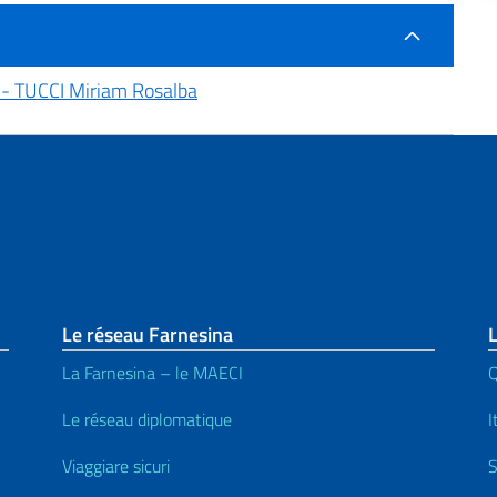
- TUCCI Miriam Rosalba
page
Le réseau Farnesina
La Farnesina – le MAECI
Q
Le réseau diplomatique
I
Viaggiare sicuri
S