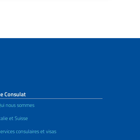
Le Consulat
ui nous sommes
talie et Suisse
ervices consulaires et visas