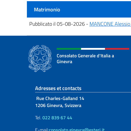
Matrimonio
Pubblicato il 05-08-2026 -
MANCONE Alessio 
Consolato Generale d'Italia a
Ginevra
Section de pied de 
Adresses et contacts
Rue Charles-Galland 14
1206 Ginevra, Svizzera
Tel.
022 839 67 44
E-mail:
consolato.ginevra@esteri.it