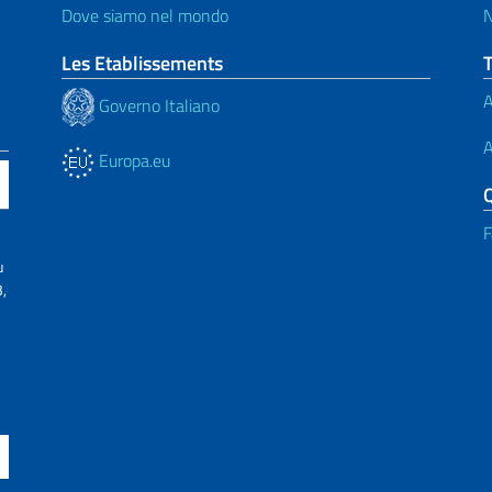
Dove siamo nel mondo
N
Les Etablissements
A
Governo Italiano
A
Europa.eu
F
u
,