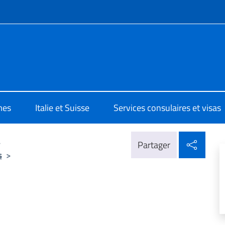
te de menu
e d'Italia a Ginevra
mes
Italie et Suisse
Services consulaires et visas
Parta
>
Partager
s
>