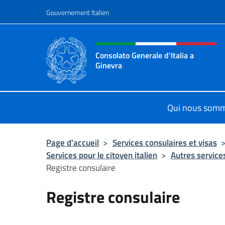
Aller au contenu
Gouvernement Italien
Site Web, social et en-tê
Consolato Generale d'Italia a
Ginevra
Sito Ufficiale del Consolato General
Qui nous som
Page d'accueil
>
Services consulaires et visas
Services pour le citoyen italien
>
Autres service
Registre consulaire
Registre consulaire