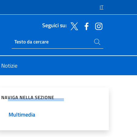
IT
Seguici su:
Cerca nel sito
Ricerca sito live
Notizie
vidi sui Social Network
NAVIGA NELLA SEZIONE
Multimedia