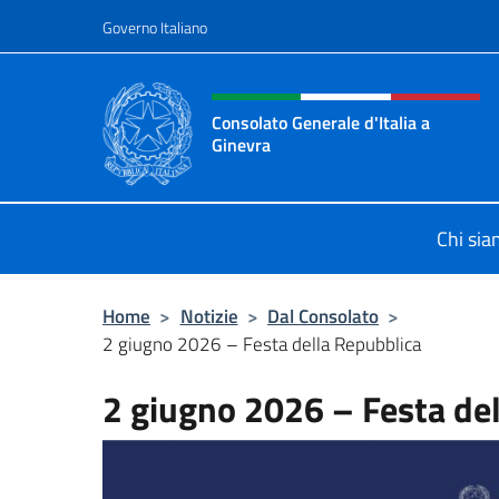
Salta al contenuto
Governo Italiano
Intestazione sito, social 
Consolato Generale d'Italia a
Ginevra
Sito Ufficiale del Consolato General
Chi si
Home
>
Notizie
>
Dal Consolato
>
2 giugno 2026 – Festa della Repubblica
2 giugno 2026 – Festa de