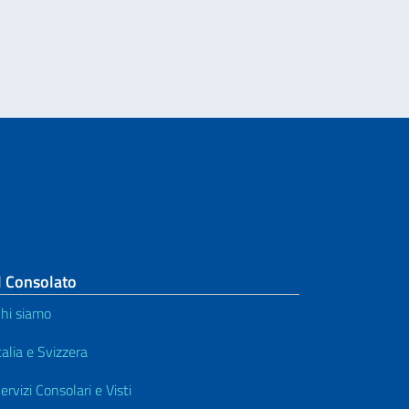
l Consolato
hi siamo
talia e Svizzera
ervizi Consolari e Visti