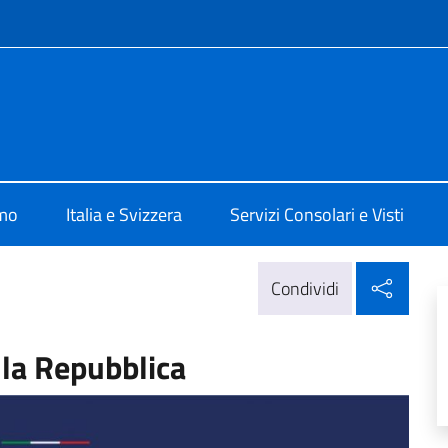
e menù
e d'Italia a Ginevra
amo
Italia e Svizzera
Servizi Consolari e Visti
Condi
Condividi
lla Repubblica