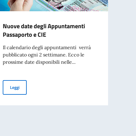
Nuove date degli Appuntamenti
Elez
Passaporto e CIE
Mapp
Il calendario degli appuntamenti verrà
ELEZ
pubblicato ogni 2 settimane. Ecco le
2026 
prossime date disponibili nelle...
iscrit
Associ
Nuove date degli Appuntamenti Passaporto e CIE
Leggi
Leg