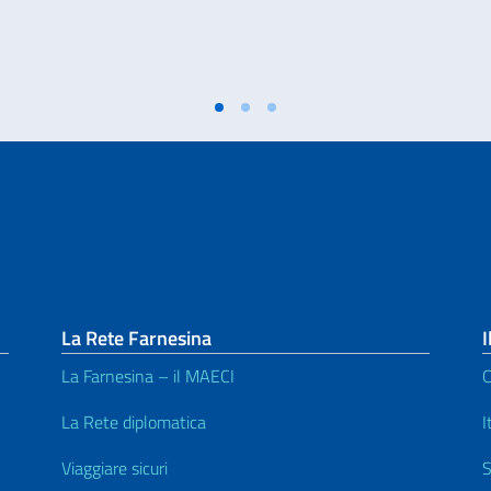
La Rete Farnesina
I
La Farnesina – il MAECI
C
La Rete diplomatica
I
Viaggiare sicuri
S