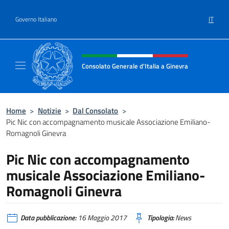
Salta al contenuto
IT
Governo Italiano
Intestazione sito, social e menù
Consolato Generale d'Italia a Ginevra
Sito Ufficiale del Consolato Generale d'Itali
Home
>
Notizie
>
Dal Consolato
>
Pic Nic con accompagnamento musicale Associazione Emiliano-
Romagnoli Ginevra
Pic Nic con accompagnamento
musicale Associazione Emiliano-
Romagnoli Ginevra
Data pubblicazione:
16 Maggio 2017
Tipologia:
News