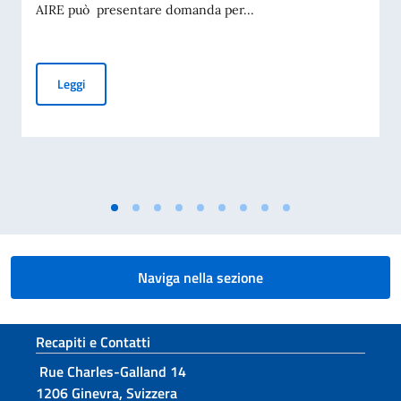
AIRE può presentare domanda per...
NOVITÀ IMPORTANTI PER CIE
Leggi
Naviga nella sezione
Sezione footer
Recapiti e Contatti
Rue Charles-Galland 14
1206 Ginevra, Svizzera