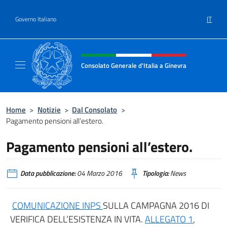
Salta al contenuto
IT
Governo Italiano
Intestazione sito, social e menù
Consolato Generale d'Italia a Ginevra
Sito Ufficiale del Consolato Generale d'Itali
Home
>
Notizie
>
Dal Consolato
>
Pagamento pensioni all’estero.
Pagamento pensioni all’estero.
Data pubblicazione:
04 Marzo 2016
Tipologia:
News
COMUNICAZIONE INPS
SULLA CAMPAGNA 2016 DI
VERIFICA DELL’ESISTENZA IN VITA.
ALLEGATO 1
,