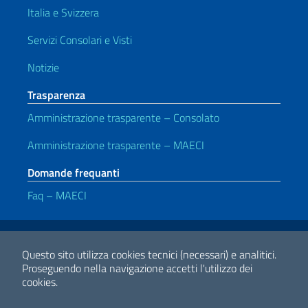
Italia e Svizzera
Servizi Consolari e Visti
Notizie
Trasparenza
Amministrazione trasparente – Consolato
Amministrazione trasparente – MAECI
Domande frequanti
Faq – MAECI
Link Utili
Note legali
Privacy e cookie policy
Dichiarazione di accessibilità
Questo sito utilizza cookies tecnici (necessari) e analitici.
Proseguendo nella navigazione accetti l'utilizzo dei
cookies.
2026 Copyright Ministero degli Affari Esteri e della Cooperazione