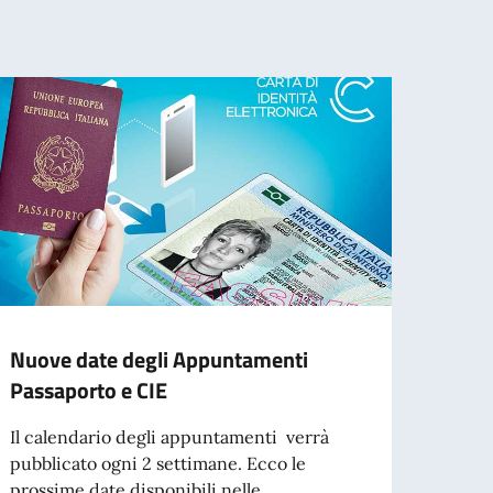
Nuove date degli Appuntamenti
Elez
Passaporto e CIE
Mapp
Il calendario degli appuntamenti verrà
ELEZ
pubblicato ogni 2 settimane. Ecco le
2026 
prossime date disponibili nelle...
iscrit