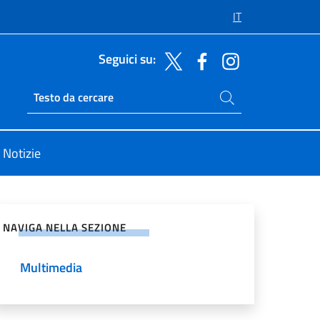
IT
Seguici su:
Cerca nel sito
Ricerca sito live
Notizie
vidi sui Social Network
NAVIGA NELLA SEZIONE
Multimedia