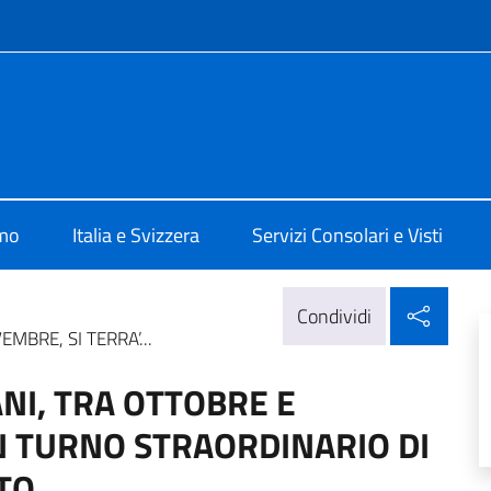
e menù
e d'Italia a Ginevra
amo
Italia e Svizzera
Servizi Consolari e Visti
Condi
Condividi
MBRE, SI TERRA’...
ANI, TRA OTTOBRE E
N TURNO STRAORDINARIO DI
ITO