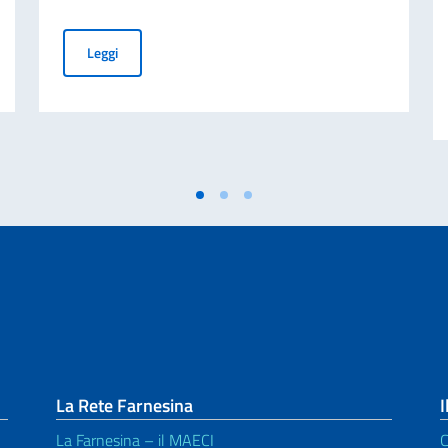
Come contattarci - Indirizzi email
Leggi
La Rete Farnesina
I
La Farnesina – il MAECI
C