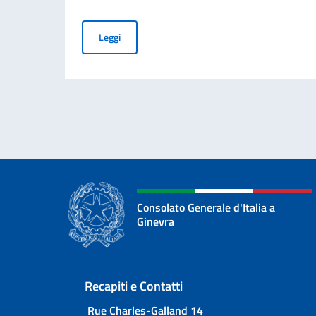
NOVITÀ IMPORTANTI PER CIE
Leggi
Consolato Generale d'Italia a
Ginevra
Sezione footer
Recapiti e Contatti
Rue Charles-Galland 14