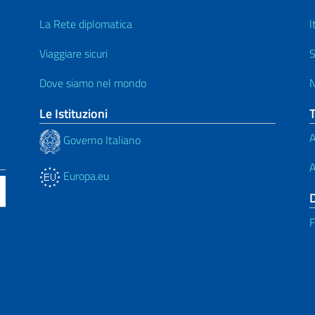
La Rete diplomatica
I
Viaggiare sicuri
S
Dove siamo nel mondo
N
Le Istituzioni
A
Governo Italiano
A
Europa.eu
F