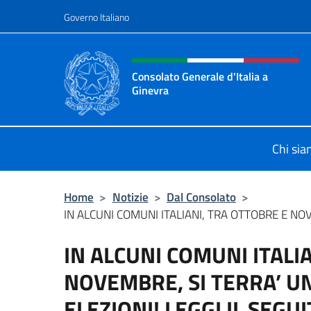
Salta al contenuto
Governo Italiano
Intestazione sito, social 
Consolato Generale d'Italia a
Ginevra
Sito Ufficiale del Consolato General
Chi si
Home
>
Notizie
>
Dal Consolato
>
IN ALCUNI COMUNI ITALIANI, TRA OTTOBRE E NOVE
IN ALCUNI COMUNI ITALI
NOVEMBRE, SI TERRA’ U
ELEZIONI! LEGGI IL SEGU