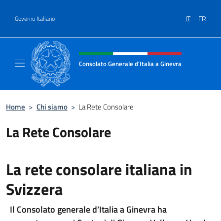
Salta al contenuto
IT
FR
Governo Italiano
Intestazione sito, social e menù
Consolato Generale d'Italia a Ginevra
Sito Ufficiale del Consolato Generale d'Itali
Home
>
Chi siamo
>
La Rete Consolare
La Rete Consolare
La rete consolare italiana in
Svizzera
Il Consolato generale d’Italia a Ginevra ha