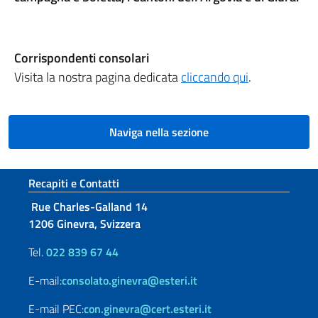
Corrispondenti consolari
Visita la nostra pagina dedicata
cliccando qui
.
Naviga nella sezione
Sezione footer
Recapiti e Contatti
Rue Charles-Galland 14
1206 Ginevra, Svizzera
Tel.
022 839 67 44
E-mail:
consolato.ginevra@esteri.it
E-mail PEC:
con.ginevra@cert.esteri.it