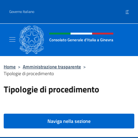
Salta al contenuto
IT
Governo Italiano
Intestazione sito, social e menù
Consolato Generale d'Italia a Ginevra
Sito Ufficiale del Consolato Generale d'Itali
Home
>
Amministrazione trasparente
>
Tipologie di procedimento
Tipologie di procedimento
Naviga nella sezione