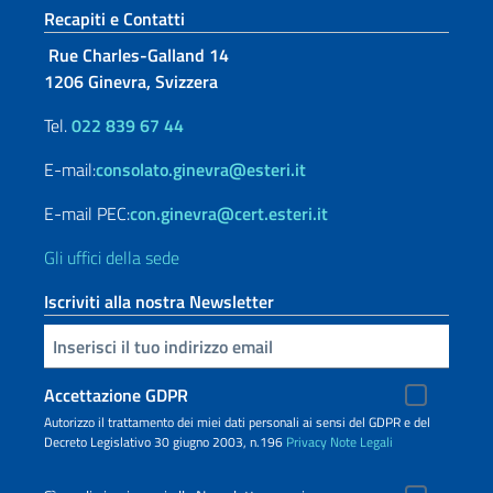
Sezione footer
Recapiti e Contatti
Rue Charles-Galland 14
1206 Ginevra, Svizzera
Tel.
022 839 67 44
E-mail:
consolato.ginevra@esteri.it
E-mail PEC:
con.ginevra@cert.esteri.it
Gli uffici della sede
Iscriviti alla nostra Newsletter
Inserisci la tua email
Accettazione GDPR
Autorizzo il trattamento dei miei dati personali ai sensi del GDPR e del
Decreto Legislativo 30 giugno 2003, n.196
Privacy
Note Legali