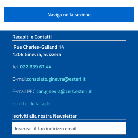
Naviga nella sezione
Sezione footer
Recapiti e Contatti
Rue Charles-Galland 14
1206 Ginevra, Svizzera
Tel.
022 839 67 44
E-mail:
consolato.ginevra@esteri.it
E-mail PEC:
con.ginevra@cert.esteri.it
Gli uffici della sede
Iscriviti alla nostra Newsletter
Inserisci la tua email