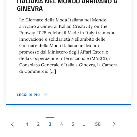
ITALIANA NEL MONDO ARRIVANO A
GINEVRA
Le Giornate della Moda Italiana nel Mondo
arrivano a Ginevra: Italian Creativity on the
Runway 2025 celebra il Made in Italy tra moda,
innovazione e solidarietà Nell’ambito delle
Giornate della Moda Italiana nel Mondo
promosse dal Ministero degli Affari Esteri e
della Cooperazione Internazionale (MAECI), il
Consolato Generale d’Italia a Ginevra, la Camera
di Commercio […]
LEGGI DI PIÙ
Paginazione
Pagina precedente
Pagina s
1
2
3
4
5
…
58